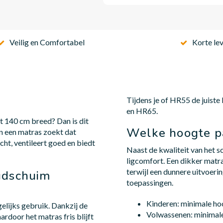
Veilig en Comfortabel
Korte lev
Tijdens je of HR55 de juiste
en HR65.
 140 cm breed? Dan is dit
Welke hoogte pa
n een matras zoekt dat
t, ventileert goed en biedt
Naast de kwaliteit van het s
ligcomfort. Een dikker matr
terwijl een dunnere uitvoerin
udschuim
toepassingen.
Kinderen: minimale h
elijks gebruik. Dankzij de
Volwassenen: minimal
door het matras fris blijft