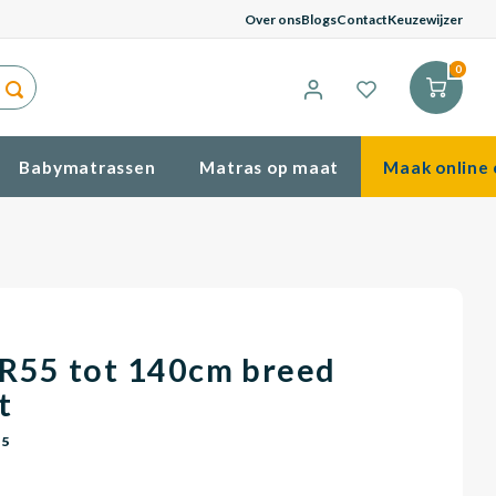
G
Over ons
Blogs
Contact
Keuzewijzer
0
Babymatrassen
Matras op maat
Maak online 
R55 tot 140cm breed
t
55