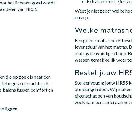
Extra comfort: kies vo
oor het lichaam goed wordt
voordelen van HR55
Weet je niet zeker welke ho
ons op.
Welke matrasho
Een goede matrashoek besche
levensduur van het matras. D
matras eenvoudig schoon. Bo
wassen gemakkelijk weer ter
Bestel jouw HR
n die op zoek is naar een
Stel eenvoudig jouw HR55 k
de hoge veerkracht is dit
afmetingen door. Wij maken 
e balans tussen comfort en
eigenschappen van koudschu
zoek naar een andere afmeti
en liggen