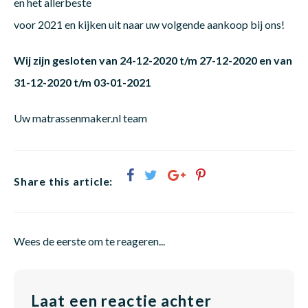
en het allerbeste
voor 2021 en kijken uit naar uw volgende aankoop bij ons!
Matra
Matra
Kinde
Babym
Wij zijn gesloten van 24-12-2020 t/m 27-12-2020 en van
31-12-2020 t/m 03-01-2021
Matra
Matra
Kinde
Babym
Uw matrassenmaker.nl team
Matra
Matra
Kinde
Babym
Share this article:
Matra
Matra
Kinde
Babym
Wees de eerste om te reageren...
Matra
Matra
Babym
Laat een reactie achter
Babym