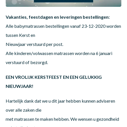
Dakte
Trape
Matra
Matra
Kinde
Babym
Trape
Vakanties, feestdagen en leveringen bestellingen:
Uit we
Alle babymatrassen bestellingen vanaf 23-12-2020 worden
tussen Kerst en
Vrach
Ronde
Matra
Matra
Kinde
Babym
Recht
Kan i
Nieuwjaar verstuurd per post.
Alle kinderen/volwassen matrassen worden na 6 januari
Recht
Matra
Matra
Kinde
Babym
Ronde
verstuurd of bezorgd.
Hoe o
EEN VROLIJK KERSTFEEST EN EEN GELUKKIG
Matra
Matra
Kinde
Babym
NIEUWJAAR!
Hartelijk dank dat we u dit jaar hebben kunnen adviseren
Matra
Matra
Kinde
Babym
over alle zaken die
met matrassen te maken hebben. We wensen u gezondheid
Matra
Matra
Kinde
Babym