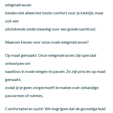
wiegmatrassen
bieden niet alleen het beste comfort voor je kleintje, maar
Matra
Matra
Kinde
Babym
ook een
uitstekende ondersteuning voor een goede nachtrust.
Matra
Matra
Kinde
Babym
Waarom kiezen voor onze ovale wiegmatrassen?
Matra
Matra
Kinde
Babym
Op maat gemaakt: Onze wiegmatrassen zijn speciaal
ontworpen om
naadloos in ovale wiegen te passen. Ze zijn precies op maat
Matra
Matra
Kinde
Babym
gemaakt,
zodat je je geen zorgen hoeft te maken over onhandige
Matra
Matra
Babym
pasvormen of ruimtes.
Comfortabel en zacht: We begrijpen dat de gevoelige huid
Babym