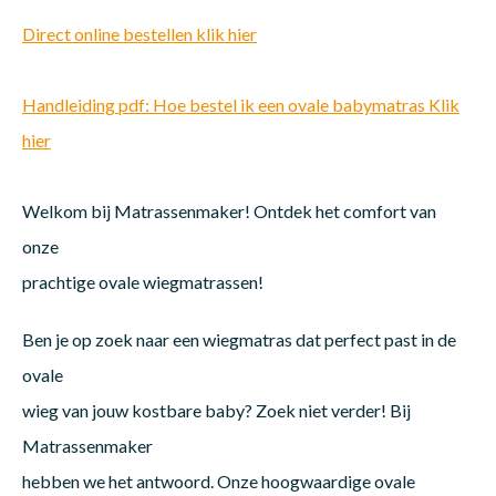
Direct online bestellen klik hier
Dakte
Trape
Matra
Matra
Kinde
Babym
Trape
Uit we
Handleiding pdf: Hoe bestel ik een ovale babymatras Klik
Vrach
Ronde
Matra
Matra
Kinde
Babym
Recht
hier
Kan i
Welkom bij Matrassenmaker! Ontdek het comfort van
Recht
Matra
Matra
Kinde
Babym
Ronde
onze
Hoe o
prachtige ovale wiegmatrassen!
Matra
Matra
Kinde
Babym
Ben je op zoek naar een wiegmatras dat perfect past in de
ovale
Matra
Matra
Kinde
Babym
wieg van jouw kostbare baby? Zoek niet verder! Bij
Matrassenmaker
Matra
Matra
Kinde
Babym
hebben we het antwoord. Onze hoogwaardige ovale