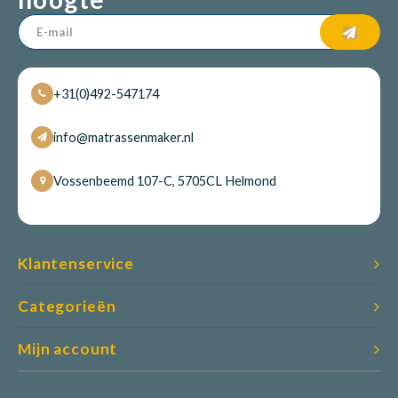
+31(0)492-547174
info@matrassenmaker.nl
Vossenbeemd 107-C, 5705CL Helmond
Klantenservice
Categorieën
Mijn account