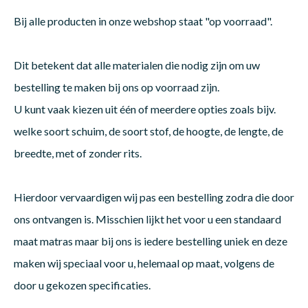
Bij alle producten in onze webshop staat "op voorraad".
Dakte
Trape
Matra
Matra
Kinde
Babym
Trape
Uit we
Dit betekent dat alle materialen die nodig zijn om uw
Vrach
Ronde
Matra
Matra
Kinde
Babym
Recht
bestelling te maken bij ons op voorraad zijn.
Kan i
U kunt vaak kiezen uit één of meerdere opties zoals bijv.
welke soort schuim, de soort stof, de hoogte, de lengte, de
Recht
Matra
Matra
Kinde
Babym
Ronde
breedte, met of zonder rits.
Hoe o
Matra
Matra
Kinde
Babym
Hierdoor vervaardigen wij pas een bestelling zodra die door
ons ontvangen is. Misschien lijkt het voor u een standaard
maat matras maar bij ons is iedere bestelling uniek en deze
Matra
Matra
Kinde
Babym
maken wij speciaal voor u, helemaal op maat, volgens de
door u gekozen specificaties.
Matra
Matra
Kinde
Babym