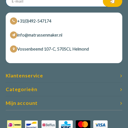
+31(0)492-547174
info@matrassenmaker.nl
Vossenbeemd 107-C, 5705CL Helmond
Klantenservice
Categorieën
Mijn account