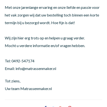
Met onze jarenlange ervaring en onze liefde en passie voor
het vak zorgen wij dat uw bestelling toch binnen een korte
Matra
Matra
Kinde
Babym
termijn bij u bezorgd wordt. Hoe fijn is dat!
Matra
Matra
Kinde
Babym
Wij zijn hier erg trots op en helpen u graag verder.
Mocht u verdere informatie en/of vragen hebben.
Matra
Matra
Kinde
Babym
Tel: 0492-547174
Email:
info@matrassenmaker.nl
Matra
Matra
Kinde
Babym
Tot ziens,
Uw team Matrassenmaker.nl
Matra
Matra
Babym
Babym