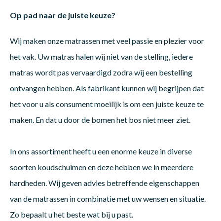
Op pad naar de juiste keuze?
Dakte
Trape
Matra
Matra
Kinde
Babym
Trape
Uit we
Wij maken onze matrassen met veel passie en plezier voor
het vak. Uw matras halen wij niet van de stelling, iedere
Vrach
Ronde
Matra
Matra
Kinde
Babym
Recht
matras wordt pas vervaardigd zodra wij een bestelling
Kan i
ontvangen hebben. Als fabrikant kunnen wij begrijpen dat
Recht
Matra
Matra
Kinde
Babym
Ronde
het voor u als consument moeilijk is om een juiste keuze te
Hoe o
maken. En dat u door de bomen het bos niet meer ziet.
Matra
Matra
Kinde
Babym
In ons assortiment heeft u een enorme keuze in diverse
soorten koudschuimen en deze hebben we in meerdere
Matra
Matra
Kinde
Babym
hardheden. Wij geven advies betreffende eigenschappen
van de matrassen in combinatie met uw wensen en situatie.
Matra
Matra
Kinde
Babym
Zo bepaalt u het beste wat bij u past.