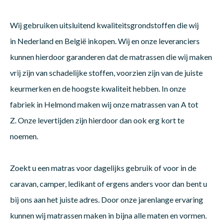
Wij gebruiken uitsluitend kwaliteitsgrondstoffen die wij
Matra
Matra
Kinde
Babym
in Nederland en België inkopen. Wij en onze leveranciers
kunnen hierdoor garanderen dat de matrassen die wij maken
Matra
Matra
Kinde
Babym
vrij zijn van schadelijke stoffen, voorzien zijn van de juiste
keurmerken en de hoogste kwaliteit hebben. In onze
fabriek in Helmond maken wij onze matrassen van A tot
Matra
Matra
Kinde
Babym
Z. Onze levertijden zijn hierdoor dan ook erg kort te
noemen.
Matra
Matra
Kinde
Babym
Zoekt u een matras voor dagelijks gebruik of voor in de
caravan, camper, ledikant of ergens anders voor dan bent u
Matra
Matra
Babym
bij ons aan het juiste adres. Door onze jarenlange ervaring
kunnen wij matrassen maken in bijna alle maten en vormen.
Babym