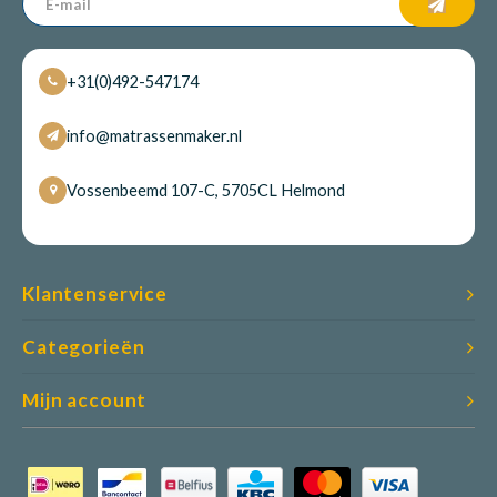
+31(0)492-547174
info@matrassenmaker.nl
Vossenbeemd 107-C, 5705CL Helmond
Klantenservice
Categorieën
Mijn account