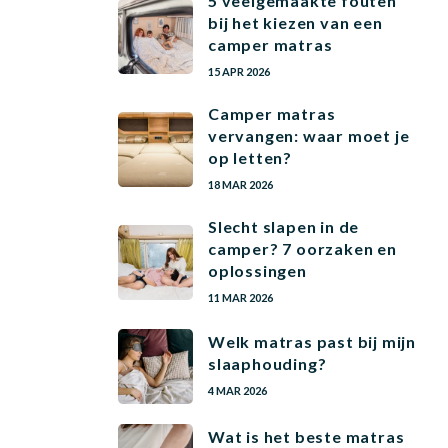
5 veelgemaakte fouten
bij het kiezen van een
camper matras
15 APR 2026
Camper matras
vervangen: waar moet je
op letten?
18 MAR 2026
Slecht slapen in de
camper? 7 oorzaken en
oplossingen
11 MAR 2026
Welk matras past bij mijn
slaaphouding?
4 MAR 2026
Wat is het beste matras