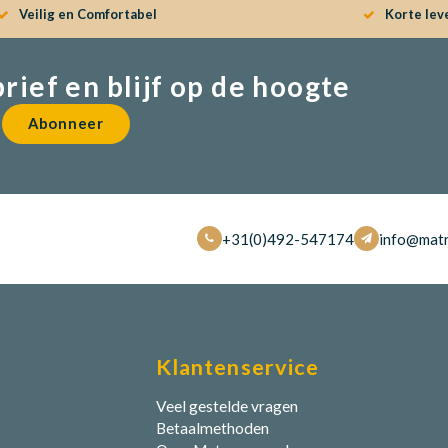
Veilig en Comfortabel
Korte lev
brief en blijf op de hoogte
Abonneer
+31(0)492-547174
info@matr
Klantenservice
Veel gestelde vragen
Betaalmethoden