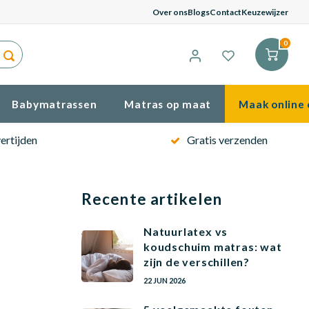
G
Over ons
Blogs
Contact
Keuzewijzer
0
Babymatrassen
Matras op maat
Maak online 
ertijden
Gratis verzenden
Recente artikelen
Natuurlatex vs
koudschuim matras: wat
zijn de verschillen?
22 JUN 2026