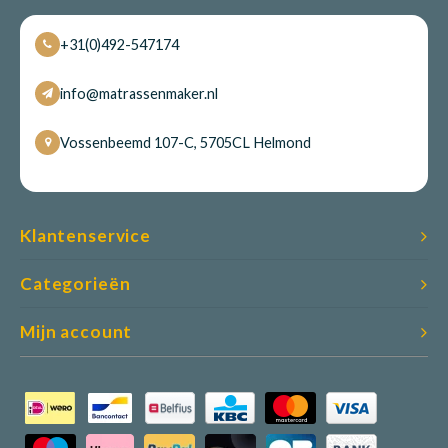
+31(0)492-547174
info@matrassenmaker.nl
Vossenbeemd 107-C, 5705CL Helmond
Klantenservice
Categorieën
Mijn account