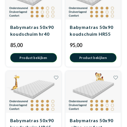
Dakte
Trape
Matra
Matra
Kinde
Babym
Trape
Uit we
Babymatras 50x90
Babymatras 50x90
koudschuim hr40
koudschuim HR55
Vrach
Ronde
Matra
Matra
Kinde
Babym
Recht
Kan i
85,00
95,00
Recht
Matra
Matra
Kinde
Babym
Ronde
Product bekijken
Product bekijken
Hoe o
Matra
Matra
Kinde
Babym
Matra
Matra
Kinde
Babym
Babymatras 50x90
Babymatras 50x90
Matra
Matra
Kinde
Babym