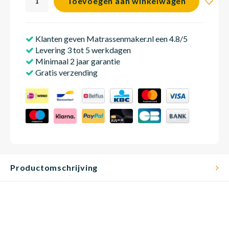
Toevoegen aan winkelwagen
Klanten geven Matrassenmaker.nl een 4.8/5
Babym
Levering 3 tot 5 werkdagen
Minimaal 2 jaar garantie
Gratis verzending
Productomschrijving