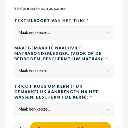
Stel je ideale matras samen
Matra
Matra
Kinde
Babym
TEXTIELSOORT VAN HET TIJK:
*
Maak een keuze...
Matra
Matra
Kinde
Babym
MAATGEMAAKTE NAALDVILT
MATRASONDERLEGGER. (VOOR OP DE
BEDBODEM, BESCHERMT UW MATRAS):
*
Matra
Matra
Kinde
Babym
Maak een keuze...
Matra
Matra
Kinde
Babym
TRICOT KOUS OM KERN (TIJK
GEMAKKELIJK AANBRENGEN NA HET
WASSEN. BESCHERMT DE KERN):
*
Matra
Matra
Babym
Maak een keuze...
Babym