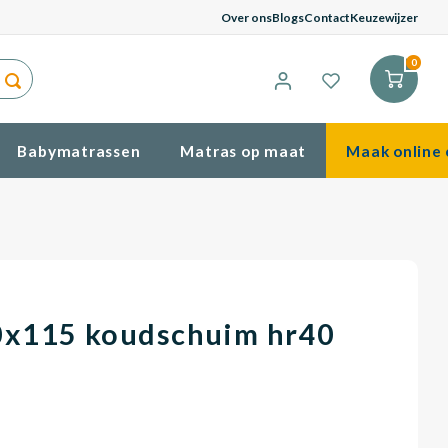
G
Over ons
Blogs
Contact
Keuzewijzer
0
Babymatrassen
Matras op maat
Maak online 
0x115 koudschuim hr40