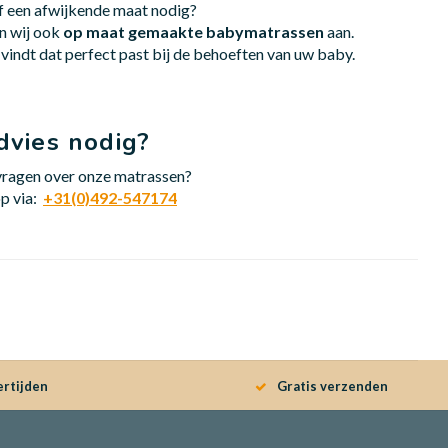
f een afwijkende maat nodig?
n wij ook
op maat gemaakte babymatrassen
aan.
s vindt dat perfect past bij de behoeften van uw baby.
dvies nodig?
u vragen over onze matrassen?
p via:
+31(0)492-547174
ertijden
Gratis verzenden