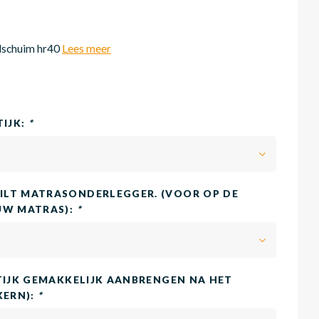
schuim hr40
Lees meer
TIJK:
*
LT MATRASONDERLEGGER. (VOOR OP DE
UW MATRAS):
*
TIJK GEMAKKELIJK AANBRENGEN NA HET
KERN):
*