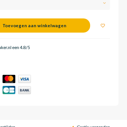
Toevoegen aan winkelwagen
er.nl een 4.8/5
ertijden
Gratis verzenden