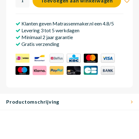
Toevoegen aan winkelwagen
Klanten geven Matrassenmaker.nl een 4.8/5
Babym
Levering 3 tot 5 werkdagen
Minimaal 2 jaar garantie
Gratis verzending
Productomschrijving