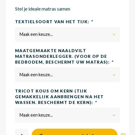
Stel je ideale matras samen
Matra
Matra
Kinde
Babym
TEXTIELSOORT VAN HET TIJK:
*
Maak een keuze...
Matra
Matra
Kinde
Babym
MAATGEMAAKTE NAALDVILT
MATRASONDERLEGGER. (VOOR OP DE
BEDBODEM, BESCHERMT UW MATRAS):
*
Matra
Matra
Kinde
Babym
Maak een keuze...
Matra
Matra
Kinde
Babym
TRICOT KOUS OM KERN (TIJK
GEMAKKELIJK AANBRENGEN NA HET
WASSEN. BESCHERMT DE KERN):
*
Matra
Matra
Babym
Maak een keuze...
Babym