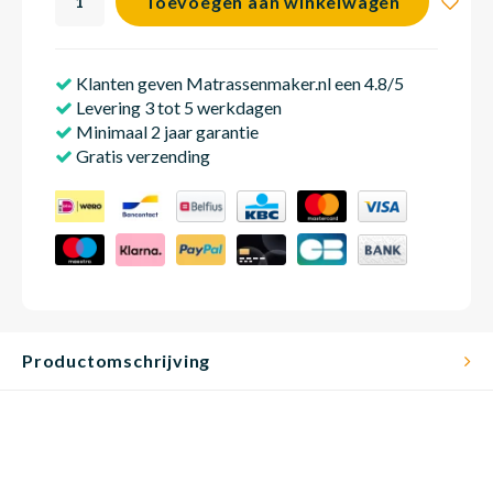
Toevoegen aan winkelwagen
Klanten geven Matrassenmaker.nl een 4.8/5
Babym
Levering 3 tot 5 werkdagen
Minimaal 2 jaar garantie
Gratis verzending
Productomschrijving