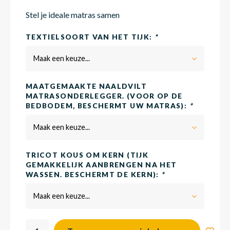
Stel je ideale matras samen
Matra
Matra
Kinde
Babym
TEXTIELSOORT VAN HET TIJK:
*
Maak een keuze...
Matra
Matra
Kinde
Babym
MAATGEMAAKTE NAALDVILT
MATRASONDERLEGGER. (VOOR OP DE
BEDBODEM, BESCHERMT UW MATRAS):
*
Matra
Matra
Kinde
Babym
Maak een keuze...
Matra
Matra
Kinde
Babym
TRICOT KOUS OM KERN (TIJK
GEMAKKELIJK AANBRENGEN NA HET
WASSEN. BESCHERMT DE KERN):
*
Matra
Matra
Babym
Maak een keuze...
Babym