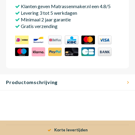
Klanten geven Matrassenmaker.nl een 4.8/5
Levering 3 tot 5 werkdagen
Minimaal 2 jaar garantie
Babym
Gratis verzending
Productomschrijving
Korte levertijden