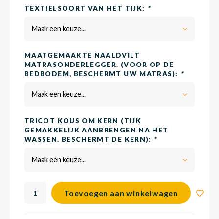
TEXTIELSOORT VAN HET TIJK:
*
Maak een keuze...
Matra
Matra
Kinde
Babym
MAATGEMAAKTE NAALDVILT
MATRASONDERLEGGER. (VOOR OP DE
Matra
Matra
Kinde
Babym
BEDBODEM, BESCHERMT UW MATRAS):
*
Maak een keuze...
Matra
Matra
Kinde
Babym
TRICOT KOUS OM KERN (TIJK
GEMAKKELIJK AANBRENGEN NA HET
WASSEN. BESCHERMT DE KERN):
*
Matra
Matra
Kinde
Babym
Maak een keuze...
Matra
Matra
Babym
Toevoegen aan winkelwagen
Babym