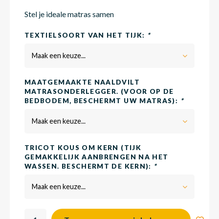
Stel je ideale matras samen
Matra
Matra
Kinde
Babym
TEXTIELSOORT VAN HET TIJK:
*
Maak een keuze...
Matra
Matra
Kinde
Babym
MAATGEMAAKTE NAALDVILT
MATRASONDERLEGGER. (VOOR OP DE
BEDBODEM, BESCHERMT UW MATRAS):
*
Matra
Matra
Kinde
Babym
Maak een keuze...
Matra
Matra
Kinde
Babym
TRICOT KOUS OM KERN (TIJK
GEMAKKELIJK AANBRENGEN NA HET
WASSEN. BESCHERMT DE KERN):
*
Matra
Matra
Babym
Maak een keuze...
Babym