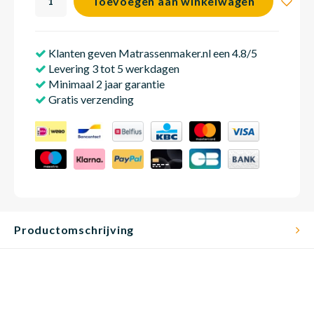
Toevoegen aan winkelwagen
Klanten geven Matrassenmaker.nl een 4.8/5
Babym
Levering 3 tot 5 werkdagen
Minimaal 2 jaar garantie
Gratis verzending
Productomschrijving