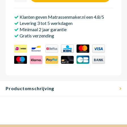
Klanten geven Matrassenmaker.nl een 4.8/5
Matra
Matra
Kinde
Babym
Levering 3 tot 5 werkdagen
Minimaal 2 jaar garantie
Gratis verzending
Matra
Matra
Kinde
Babym
Matra
Matra
Kinde
Babym
Matra
Matra
Kinde
Babym
Productomschrijving
Matra
Matra
Babym
Babym