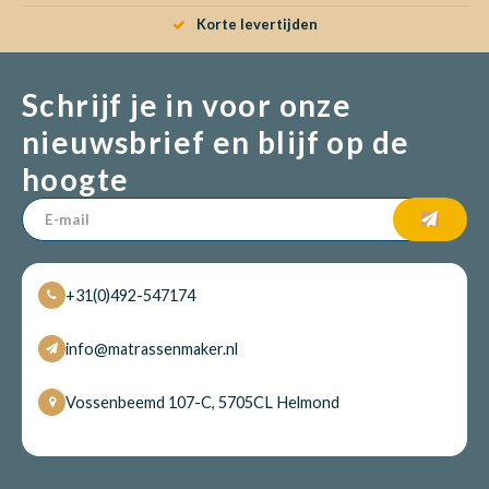
Korte levertijden
Babym
Schrijf je in voor onze
nieuwsbrief en blijf op de
hoogte
+31(0)492-547174
info@matrassenmaker.nl
Vossenbeemd 107-C, 5705CL Helmond