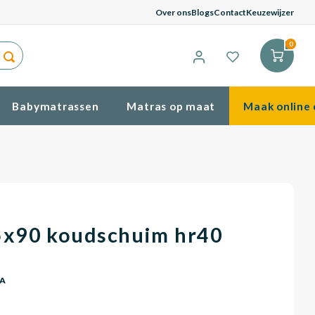
G
Over ons
Blogs
Contact
Keuzewijzer
0
Babymatrassen
Matras op maat
Maak online 
5x90 koudschuim hr40
BA