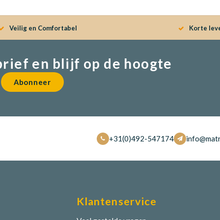
Veilig en Comfortabel
Korte lev
brief en blijf op de hoogte
Abonneer
+31(0)492-547174
info@matr
Klantenservice