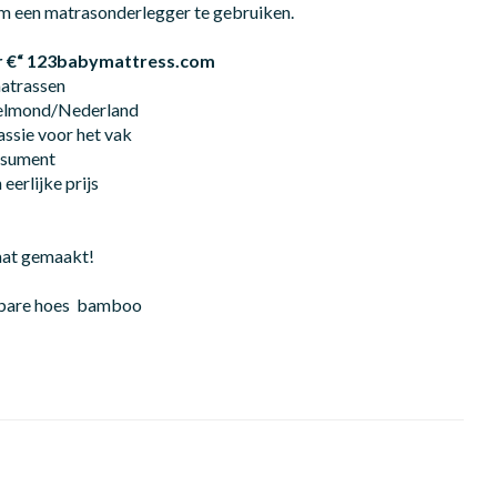
m een matrasonderlegger te gebruiken.
€“ 123babymattress.com
matrassen
Helmond/Nederland
assie voor het vak
onsument
eerlijke prijs
aat gemaakt!
sbare hoes bamboo