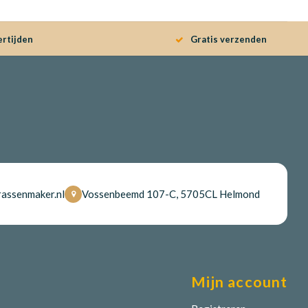
ertijden
Gratis verzenden
assenmaker.nl
Vossenbeemd 107-C, 5705CL Helmond
Mijn account