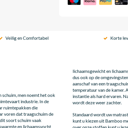
Veilig en Comfortabel
Korte lev
lichaamsgewicht en lichaam
dus ook op de omgevingstemp
aanschaf van een traagschui
temperatuur van de kamer. A
ch schuim, men noemt het ook
instantie als hard ervaren.
imtevaart industrie. In de
wordt deze weer zachter.
ar ruimtepakken die
r voren dat traagschuim de
Standaard wordt uw matrasti
 dit soort schuim vaak
kunt u kiezen uit Bamboo me
mswarmte en lichaamsvocht
over onze stoffen kunt u lez