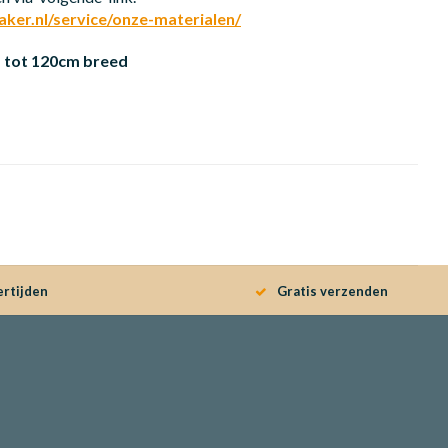
er.nl/service/onze-materialen/
 tot 120cm breed
ertijden
Gratis verzenden