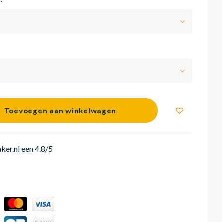
 :
*
Toevoegen aan winkelwagen
er.nl een 4.8/5