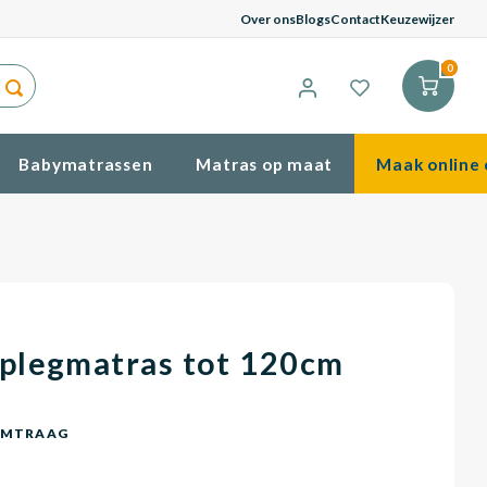
G
Over ons
Blogs
Contact
Keuzewijzer
0
Babymatrassen
Matras op maat
Maak online 
plegmatras tot 120cm
CMTRAAG