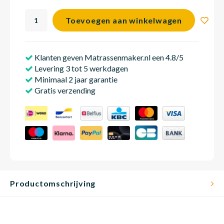
Toevoegen aan winkelwagen
Matra
Matra
Kinde
Babym
Klanten geven Matrassenmaker.nl een 4.8/5
Levering 3 tot 5 werkdagen
Matra
Matra
Kinde
Babym
Minimaal 2 jaar garantie
Gratis verzending
Matra
Matra
Kinde
Babym
Matra
Matra
Kinde
Babym
Productomschrijving
Matra
Matra
Babym
Babym