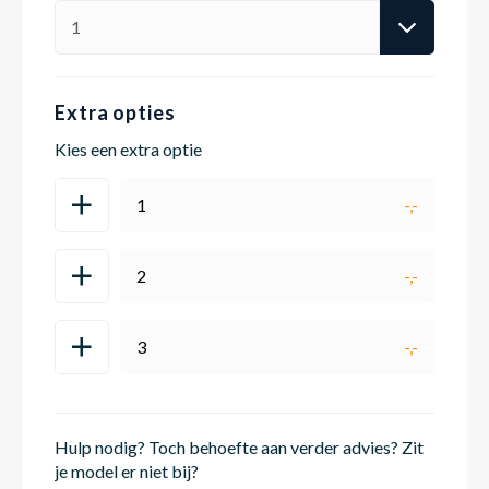
Babym
Extra opties
Kies een extra optie
1
-,-
2
-,-
3
-,-
Hulp nodig? Toch behoefte aan verder advies? Zit
je model er niet bij?