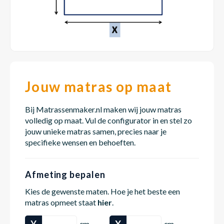
Dakte
Trape
Matra
Matra
Kinde
Babym
Trape
Uit we
Vrach
Ronde
Matra
Matra
Kinde
Babym
Recht
Kan i
Jouw matras op maat
Recht
Matra
Matra
Kinde
Babym
Ronde
Bij Matrassenmaker.nl maken wij jouw matras
Hoe o
volledig op maat. Vul de configurator in en stel zo
jouw unieke matras samen, precies naar je
Matra
Matra
Kinde
Babym
specifieke wensen en behoeften.
Afmeting bepalen
Matra
Matra
Kinde
Babym
Kies de gewenste maten. Hoe je het beste een
matras opmeet staat
hier
.
Matra
Matra
Kinde
Babym
Y
X
cm
cm