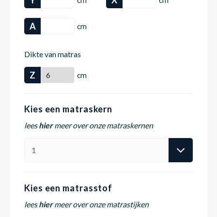
A
cm
Matra
Matra
Kinde
Babym
Dikte van matras
Matra
Matra
Kinde
Babym
Z
cm
Matra
Matra
Kinde
Babym
Kies een matraskern
lees
hier
meer over onze matraskernen
Matra
Matra
Kinde
Babym
Matra
Matra
Babym
Kies een matrasstof
lees
hier
meer over onze matrastijken
Babym