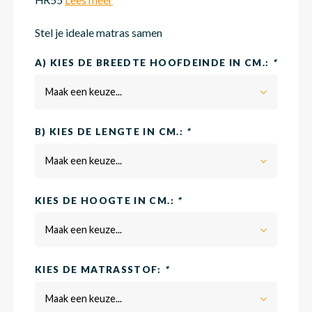
HR55
Lees meer
Stel je ideale matras samen
Matra
Matra
Kinde
Babym
A) KIES DE BREEDTE HOOFDEINDE IN CM.:
*
Maak een keuze...
Matra
Matra
Kinde
Babym
B) KIES DE LENGTE IN CM.:
*
Matra
Matra
Kinde
Babym
Maak een keuze...
KIES DE HOOGTE IN CM.:
*
Matra
Matra
Kinde
Babym
Maak een keuze...
Matra
Matra
Babym
KIES DE MATRASSTOF:
*
Maak een keuze...
Babym