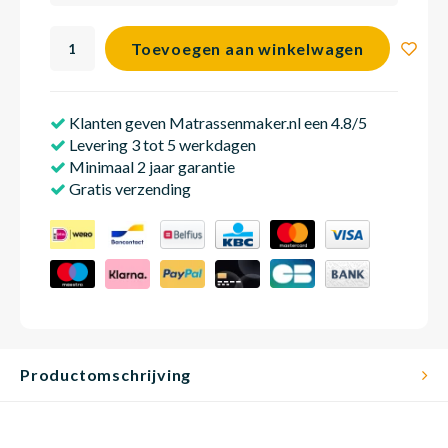
Toevoegen aan winkelwagen
Babym
Klanten geven Matrassenmaker.nl een 4.8/5
Levering 3 tot 5 werkdagen
Minimaal 2 jaar garantie
Gratis verzending
Productomschrijving