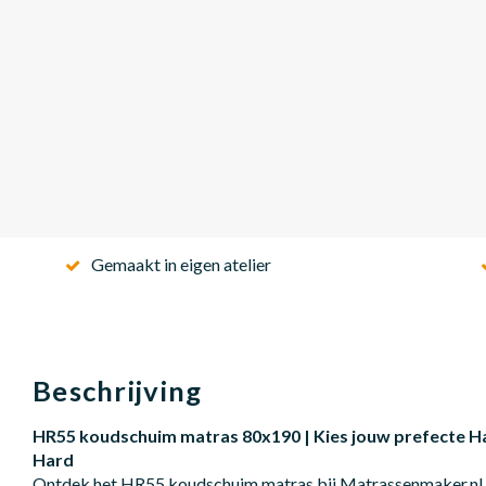
Gemaakt in eigen atelier
Beschrijving
HR55 koudschuim matras 80x190 | Kies jouw prefecte Ha
Hard
Ontdek het HR55 koudschuim matras bij Matrassenmaker.nl.