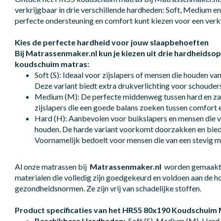
verkrijgbaar in drie verschillende hardheden: Soft, Medium en 
perfecte ondersteuning en comfort kunt kiezen voor een ver
Kies de perfecte hardheid voor jouw slaapbehoeften
Bij Matrassenmaker.nl kun je kiezen uit drie hardheidso
koudschuim matras:
Soft (S): Ideaal voor zijslapers of mensen die houden va
Deze variant biedt extra drukverlichting voor schouder
Medium (M): De perfecte middenweg tussen hard en zac
zijslapers die een goede balans zoeken tussen comfort 
Hard (H): Aanbevolen voor buikslapers en mensen die v
houden. De harde variant voorkomt doorzakken en bied
Voornamelijk bedoelt voor mensen die van een stevig m
Al onze matrassen bij
Matrassenmaker.nl
worden gemaakt 
materialen die volledig zijn goedgekeurd en voldoen aan de ho
gezondheidsnormen. Ze zijn vrij van schadelijke stoffen.
Product specificaties van het HR55 80x190 Koudschuim
Beschikbare Hardheden:
Soft (S), Medium (M), Hard