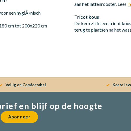
aan het lattenrooster. Lees
h
voor een hygiÃ«nisch
Tricot kous
De kern zit in een tricot ko
x180 cm tot 200x220 cm
terug te plaatsen na het was
Veilig en Comfortabel
Korte lev
brief en blijf op de hoogte
Abonneer