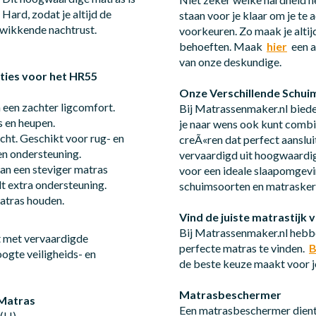
Hard, zodat je altijd de
staan voor je klaar om je te
kwikkende nachtrust.
voorkeuren. Zo maak je altijd
behoeften. Maak
hier
een a
van onze deskundige.
pties voor het HR55
Onze Verschillende Schu
n een zachter ligcomfort.
Bij Matrassenmaker.nl biede
s en heupen.
je naar wens ook kunt combin
ht. Geschikt voor rug- en
creÃ«ren dat perfect aanslu
en ondersteuning.
vervaardigd uit hoogwaardige
an een steviger matras
voor een ideale slaapomgevi
t extra ondersteuning.
schuimsoorten en matraske
atras houden.
Vind de juiste matrastijk
Bij Matrassenmaker.nl hebbe
met vervaardigde
perfecte matras te vinden.
B
ogte veiligheids- en
de beste keuze maakt voor 
Matrasbeschermer
 Matras
Een matrasbeschermer dient 
 (H)