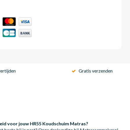
ertijden
Gratis verzenden
rdheid voor jouw HR55 Koudschuim Matras?
et beste bij je past? Onze deskundige bij Matrassenmaker.nl