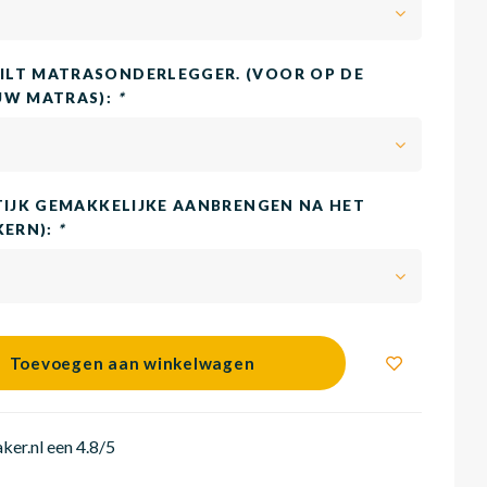
LT MATRASONDERLEGGER. (VOOR OP DE
UW MATRAS):
*
TIJK GEMAKKELIJKE AANBRENGEN NA HET
KERN):
*
Toevoegen aan winkelwagen
er.nl een 4.8/5