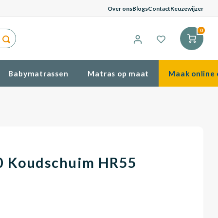
G
Over ons
Blogs
Contact
Keuzewijzer
0
Babymatrassen
Matras op maat
Maak online 
0 Koudschuim HR55