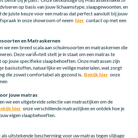
 adviseren op basis van jouw lichaamstype, slaapgewoonten, en
 de juiste keuze voor een matras dat perfect aansluit bij jouw
fspraak in onze showroom of neem
hier
contact op met een
imsoorten en Matraskernen
n we een breed scala aan schuimsoorten en matraskernen die
eren. Deze variÃ«teit stelt je in staat om een matras te
it op jouw specifieke slaapbehoeften. Onze matrassen zijn
 basisstoffen, natuurlijke en veilige materialen, wat zorgt
ng die zowel comfortabel als gezond is.
Bekijk hier
onze
rnen
 voor jouw matras
n we een uitgebreide selectie van matrastijken om de
ekijk hier
onze verschillende matrastijken en ontdek hoe je
jouw eigen slaapbehoeften.
als uitstekende bescherming voor uw matras tegen slijtage