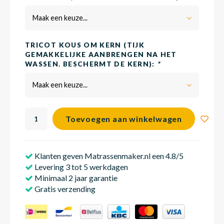
Maak een keuze...
Babym
TRICOT KOUS OM KERN (TIJK
GEMAKKELIJKE AANBRENGEN NA HET
WASSEN. BESCHERMT DE KERN):
*
Maak een keuze...
Toevoegen aan winkelwagen
Klanten geven Matrassenmaker.nl een 4.8/5
Levering 3 tot 5 werkdagen
Minimaal 2 jaar garantie
Gratis verzending