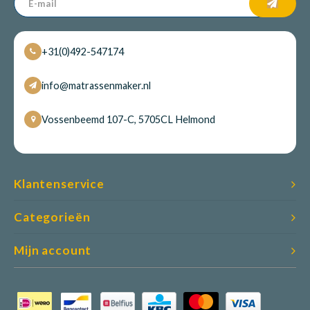
+31(0)492-547174
info@matrassenmaker.nl
Vossenbeemd 107-C, 5705CL Helmond
Klantenservice
Categorieën
Mijn account