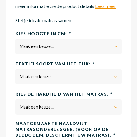
meer informatie zie de product details
Lees meer
Matra
Matra
Kinde
Babym
Stel je ideale matras samen
KIES HOOGTE IN CM:
*
Matra
Matra
Kinde
Babym
Maak een keuze...
TEXTIELSOORT VAN HET TIJK:
*
Matra
Matra
Kinde
Babym
Maak een keuze...
Matra
Matra
Kinde
Babym
KIES DE HARDHEID VAN HET MATRAS:
*
Maak een keuze...
Matra
Matra
Babym
MAATGEMAAKTE NAALDVILT
MATRASONDERLEGGER. (VOOR OP DE
BEDBODEM, BESCHERMT UW MATRAS):
*
Babym