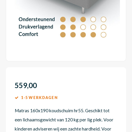
Dakte
Trape
Matra
Matra
Kinde
Babym
Trape
Uit we
Vrach
Ronde
Matra
Matra
Kinde
Babym
Recht
Kan i
Recht
Matra
Matra
Kinde
Babym
Ronde
Hoe o
Matra
Matra
Kinde
Babym
559,00
1-5 WERKDAGEN
Matra
Matra
Kinde
Babym
Matras 160x190 koudschuim hr55. Geschikt tot
een lichaamsgewicht van 120 kg per lig plek. Voor
Matra
Matra
Kinde
Babym
kinderen adviseren wij een zachte hardheid. Voor