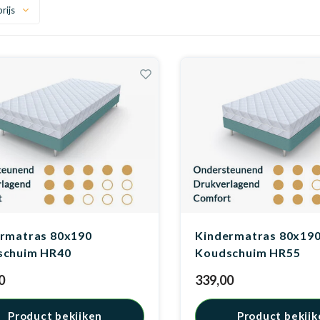
rijs
rmatras 80x190
Kindermatras 80x19
schuim HR40
Koudschuim HR55
0
339,00
Product bekijken
Product bekijk