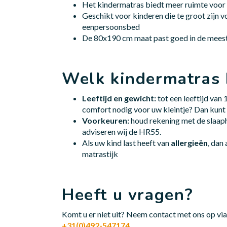
Het kindermatras biedt meer ruimte voor 
Geschikt voor kinderen die te groot zijn v
eenpersoonsbed
De 80x190 cm maat past goed in de mees
Welk kindermatras 
Leeftijd en gewicht:
tot een leeftijd van
comfort nodig voor uw kleintje? Dan kun
Voorkeuren:
houd rekening met de slaaph
adviseren wij de HR55.
Als uw kind last heeft van
allergieën
, dan
matrastijk
Heeft u vragen?
Komt u er niet uit? Neem contact met ons op v
+31(0)492-547174.