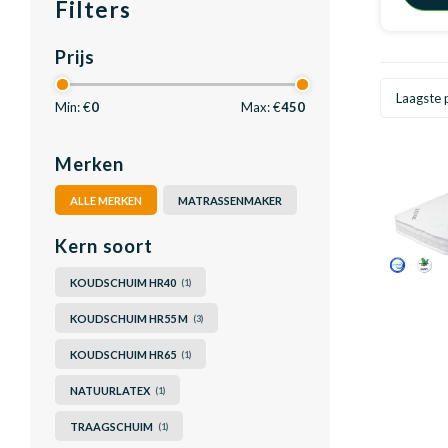
Filters
Prijs
Laagste p
Min: €
0
Max: €
450
Merken
ALLE MERKEN
MATRASSENMAKER
Kern soort
KOUDSCHUIM HR40
(1)
KOUDSCHUIM HR55 M
(3)
KOUDSCHUIM HR65
(1)
NATUURLATEX
(1)
TRAAGSCHUIM
(1)