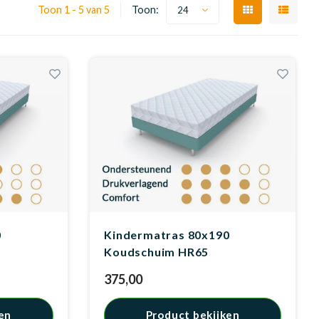
Toon 1 - 5 van 5
Toon:
24
0
Kindermatras 80x190
Koudschuim HR65
375,00
en
Product bekijken