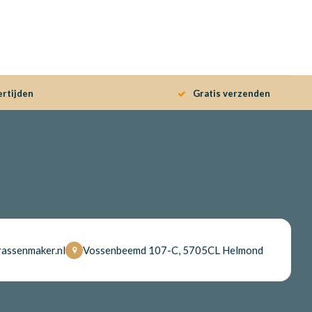
ertijden
Gratis verzenden
assenmaker.nl
Vossenbeemd 107-C, 5705CL Helmond