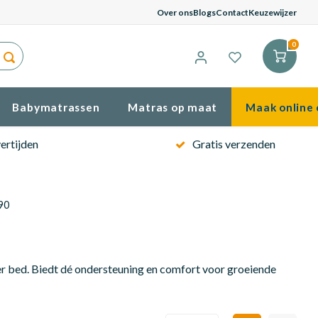
G
Over ons
Blogs
Contact
Keuzewijzer
0
Babymatrassen
Matras op maat
Maak online 
ertijden
Gratis verzenden
90
er bed. Biedt dé ondersteuning en comfort voor groeiende