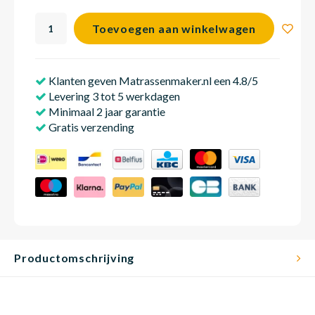
Toevoegen aan winkelwagen
Matra
Matra
Kinde
Babym
Klanten geven Matrassenmaker.nl een 4.8/5
Levering 3 tot 5 werkdagen
Matra
Matra
Kinde
Babym
Minimaal 2 jaar garantie
Gratis verzending
Matra
Matra
Kinde
Babym
Matra
Matra
Kinde
Babym
Productomschrijving
Matra
Matra
Babym
Babym